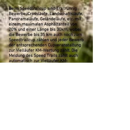
Beim Speedtrailcup sind Trailrunnig
Bewerbe, Crossläufe,
Landschaftsläufe,
Panoramaläufe, Geländeläufe, etc. mit
einem maximalen Asphaltanteil von
20% und einer Länge bis 30km, wobei
die Bewerbe bis 35 km auch noch zum
Speedtrailcup zählen und jeder Bewerb
der entsprechenden Cupveranstaltung
zur Vielläufer KM-Wertung zählt. Die
Meldung des Speed Trails zählt auch
automatisch zur Vielläufer KM-
Wertung.
Bei Interesse als Veranstalter bei
einem der beiden Cups dabei zu sein,
würden wir uns über eine
Kontaktaufnahme sehr freuen.
kontakt@trailrunning-verband.at