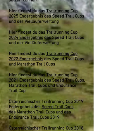
setzen können.
Hier findest du das
Trailrunning Cup
2025 Endergebnis
des
Speed Trail Cups
und der Vielläuferwertung
Hier findest du das
Trailrunning Cup
2024 Endergebnis
des
Speed Trail Cups
und der Vielläuferwertung
Hier findest du das
Trailrunning Cup
2022 Endergebnis
des
Speed Trail Cups
und Marathon Trail Cups
Hier findest du das
Trailrunning Cup
2021 Endergebnis
des
Speed Trail Cups,
Marathon Trail Cups und Endurance
Trail Cup
Österreichischer Trailrunning Cup 2019
Endergebnis des
Speed Trail Cups
,
des
Marathon Trail Cups
und des
Endurance Trail Cups
2019
Österreichischer Trailrunning Cup 2018