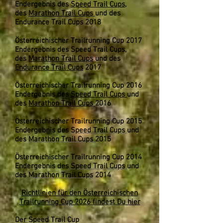
Endergebnis des
Speed Trail Cups
,
des
Marathon Trail Cups
und des
Endurance Trail Cups
2018
Österreichischer Trailrunning Cup 2017
Endergebnis des Speed Trail Cups,
des
Marathon Trail Cups
und des
Endurance Trail Cups
2017
Österreichischer Trailrunning Cup 2016
Endergebnis des
Speed Trail Cups
und
des
Marathon Trail Cups
2016
Österreichischer Trailrunning Cup 2015
Endergebnis des
Speed Trail Cups
und
des
Marathon Trail Cups
2015
Österreichischer Trailrunning Cup 2014
Endergebnis des
Speed Trail Cups
und
des
Marathon Trail Cups
2014
Richtlinien für den Österreichischen
Trailrunning Cup 2026 findest D
u hier
Der Speed Trail Cup