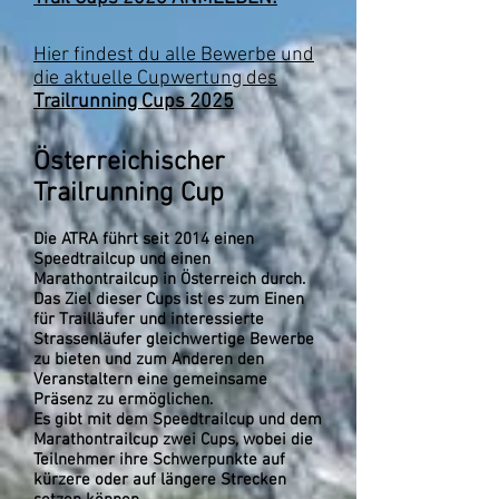
Hier findest du alle Bewerbe und
die aktuelle Cupwertung des
Trailrunning Cups 2025
Österreichischer
Trailrunning Cup
Die ATRA führt seit 2014 einen
Speedtrailcup und einen
Marathontrailcup in Österreich durch.
Das Ziel dieser Cups ist es zum Einen
für Trailläufer und interessierte
Strassenläufer gleichwertige Bewerbe
zu bieten und zum Anderen den
Veranstaltern eine gemeinsame
Präsenz zu ermöglichen.
Es gibt mit dem Speedtrailcup und dem
Marathontrailcup zwei Cups, wobei die
Teilnehmer ihre Schwerpunkte auf
kürzere oder auf längere Strecken